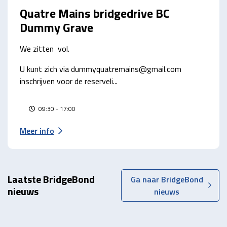
26
Quatre Mains bridgedrive BC
Dummy Grave
We zitten vol.
U kunt zich via dummyquatremains@gmail.com
inschrijven voor de reserveli...
09:30 - 17:00
Meer info
Laatste BridgeBond
Ga naar BridgeBond
nieuws
nieuws