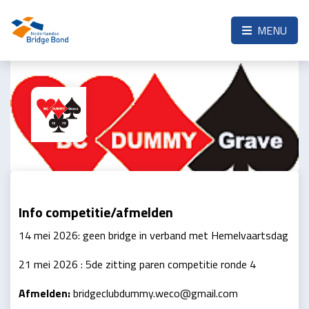
Skip to the main content
MENU
Info competitie/afmelden
14 mei 2026: geen bridge in verband met Hemelvaartsdag
21 mei 2026 : 5de zitting paren competitie ronde 4
Afmelden:
bridgeclubdummy.weco@gmail.com